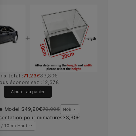
rix total :
71,23€
83,80€
ous économisez :
12,57€
Ajouter au panier
re Model S
49,90€
70,00€
Noir
ésentation pour miniatures
33,90€
 / 10cm Haut