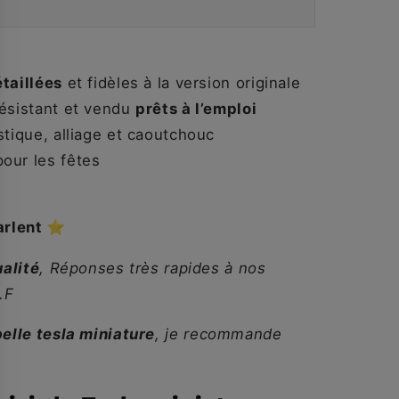
étaillées
et fidèles à la version originale
résistant et vendu
prêts à l’emploi
stique, alliage et caoutchouc
pour les fêtes
arlent ⭐
ualité
, Réponses très rapides à nos
.F
belle tesla miniature
, je recommande