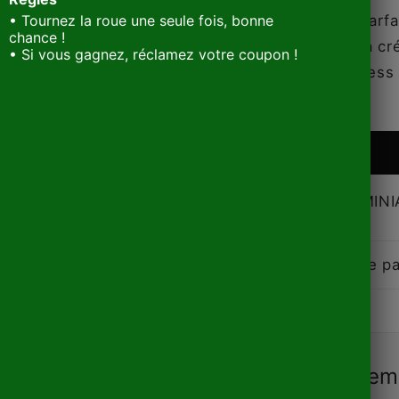
Un cadeau parfa
• Tournez la roue une seule fois, bonne
chance !
Développe la cré
• Si vous gagnez, réclamez votre coupon !
Réduit le stress 
EN STOCK
Exclusivité MIN
physique)
Inclus dans le p
Fréquem