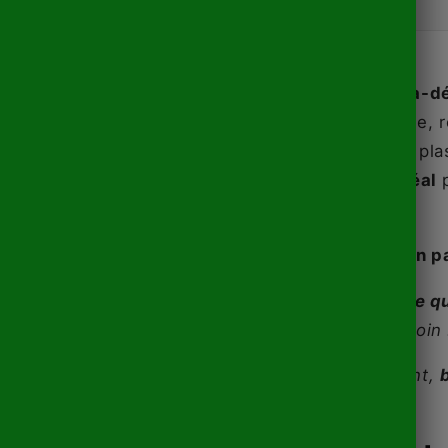
Finitions ultra-d
Produit durable, 
Constitution : pla
Le cadeau idéal
Échelle : 1/32
⭐ Nos clients en p
"
Voiture de belle q
questions
". Camoin 
"
Reçu rapidement,
!
"
Damien.