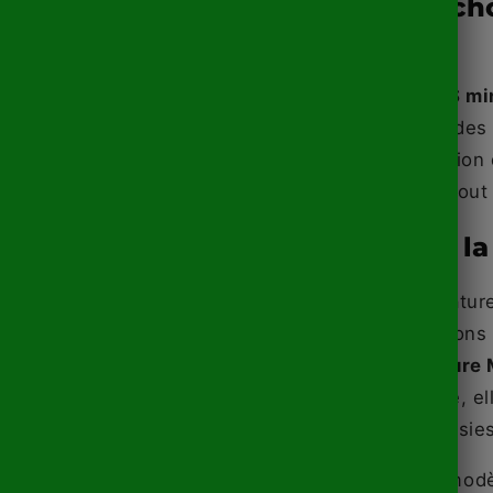
Pourquoi cho
Model S ?
La tesla
Model S mi
model fait parti de
voiture d'exception
technologique, tout 
Retrouvez la
Avec cette miniature
plus belles finitio
La
Tesla Miniature
modèle d'origine, el
proportions choisie
Vous aimez ce modèl