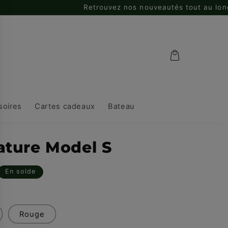
Retrouvez nos nouveautés tout au long de l'a
Panier
soires
Cartes cadeaux
Bateau
ature Model S
En solde
l
Rouge