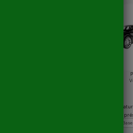
P
V
Tesla Miniatu
Vitrine de pr
20x10cm Base