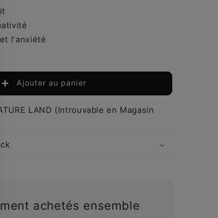
it
ativité
et l'anxiété
Ajouter au panier
IATURE LAND (Introuvable en Magasin
ack
ment achetés ensemble